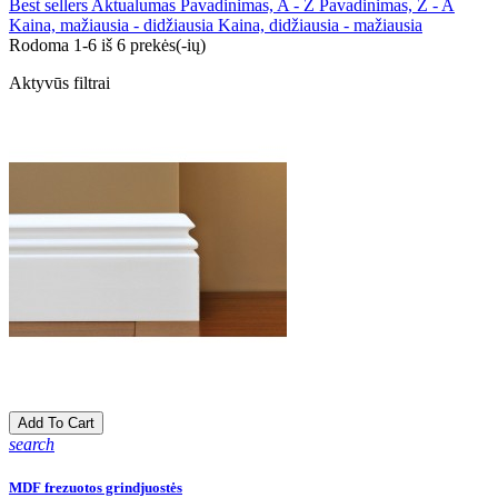
Best sellers
Aktualumas
Pavadinimas, A - Z
Pavadinimas, Z - A
Kaina, mažiausia - didžiausia
Kaina, didžiausia - mažiausia
Rodoma 1-6 iš 6 prekės(-ių)
Aktyvūs filtrai
Add To Cart
search
MDF frezuotos grindjuostės