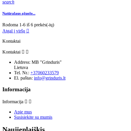
search
Natūralaus ąžuolo...
Rodoma 1-6 iš 6 prekės(-ių)
Atgal į viršų

Kontaktai
Kontaktai


Address:
MB "Grinduris"
Lietuva
Tel. Nr.:
+37060233579
El. paštas:
info@grinduris.lt
Informacija
Informacija


Apie mus
Susisiekite su mumis
Naujienlaiškis