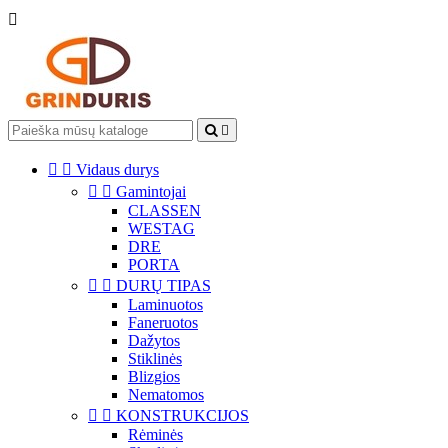




Vidaus durys


Gamintojai
CLASSEN
WESTAG
DRE
PORTA


DURŲ TIPAS
Laminuotos
Faneruotos
Dažytos
Stiklinės
Blizgios
Nematomos


KONSTRUKCIJOS
Rėminės