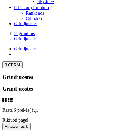
Skydinės


Durų furnitūra
Rankenos
Cilindrai
Grindjuostės
Pagrindinis
Grindjuostės
Grindjuostės

GERAI
Grindjuostės
Grindjuostės
Rasta 6 prekės(-ių).
Rikiuoti pagal:
Aktualumas
